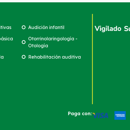
tivas
Audición infantil
básica
Otorrinolaringología -
Otología
da
Rehabilitación auditiva
Paga con: