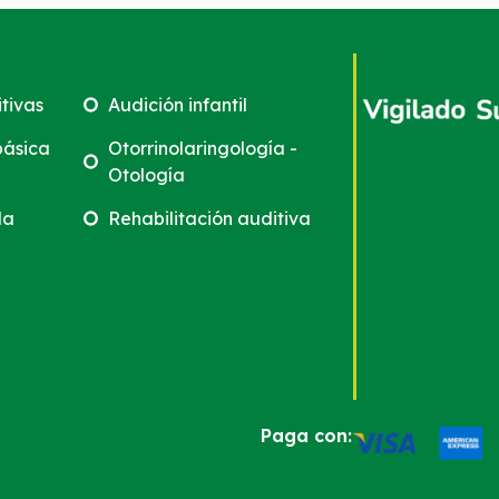
tivas
Audición infantil
básica
Otorrinolaringología -
Otología
da
Rehabilitación auditiva
Paga con: