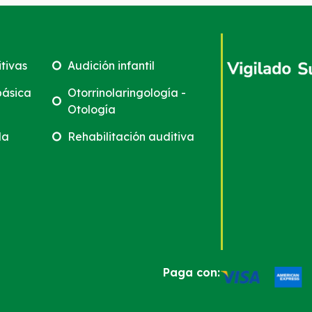
tivas
Audición infantil
básica
Otorrinolaringología -
Otología
da
Rehabilitación auditiva
Paga con: