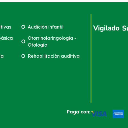
tivas
Audición infantil
básica
Otorrinolaringología -
Otología
da
Rehabilitación auditiva
Paga con: